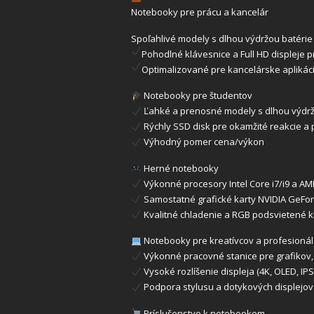
Notebooky pre prácu a kancelár
Spoľahlivé modely s dlhou výdržou batérie
Pohodlné klávesnice a Full HD displeje p
Optimalizované pre kancelárske aplikác
Notebooky pre študentov
Ľahké a prenosné modely s dlhou výdrž
Rýchly SSD disk pre okamžité reakcie a
Výhodný pomer cena/výkon
Herné notebooky
Výkonné procesory Intel Core i7/i9 a A
Samostatné grafické karty NVIDIA GeF
Kvalitné chladenie a RGB podsvietené k
Notebooky pre kreatívcov a profesioná
Výkonné pracovné stanice pre grafikov,
Vysoké rozlíšenie displeja (4K, OLED, IP
Podpora stylusu a dotykových displejov
Príslušenstvo k notebookom