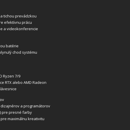
 a tichou prevádzkou
re efektívnu prácu
ie a videokonferencie
ou batérie
 plynulý chod systému
MD Ryzen 7/9
orce RTX alebo AMD Radeon
lávesnice
lov
 dizajnérov a programátorov
S) pre presné farby
 pre maximálnu kreativitu