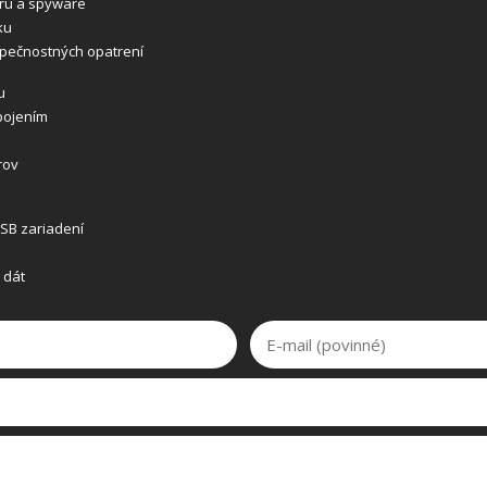
éru a spyware
ku
zpečnostných opatrení
u
pojením
rov
SB zariadení
 dát