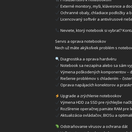
Externé monitory, myši, klávesnice a do
Ochranné obaly, chladiace podložky a ba
Licencovaný softvér a antivírusové rieš
Neviete, ktorý notebook si vybrať? Kont
Servis a oprava notebookov
Nech už máte akýkoľvek problém s noteboo
Diagnostika a oprava hardvéru
Notebook sa nezapína alebo sa sám vypí
Výmena poškodených komponentov – disp
Riešenie problémov s chladením – čisten
Oprava napájacích konektorov a prask
Upgrade a zrýchlenie notebookov
Výmena HDD za SSD pre rýchlejšie načíta
Rozšírenie operačnej pamäte RAM pre lep
Aktualizácia ovládačov, BIOSu a optimal
Odstraňovanie vírusov a ochrana dát