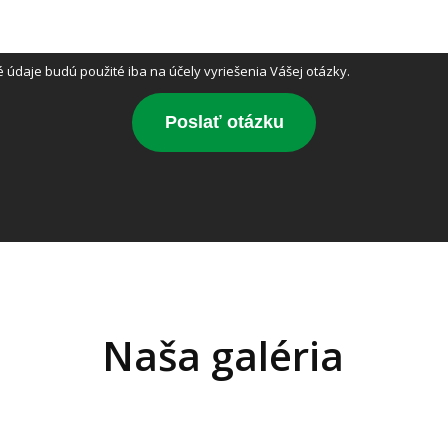
údaje budú použité iba na účely vyriešenia Vášej otázky.
Poslať otázku
Naša galéria