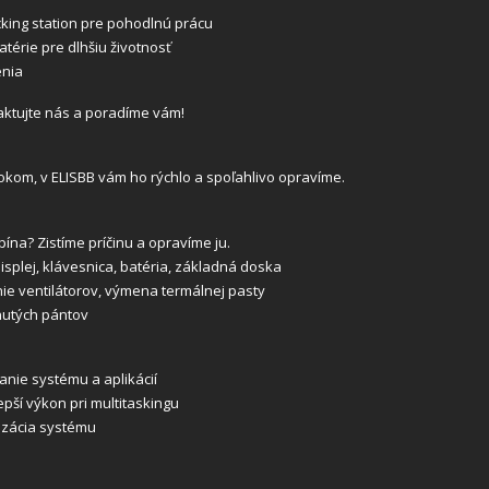
cking station pre pohodlnú prácu
térie pre dlhšiu životnosť
enia
aktujte nás a poradíme vám!
kom, v ELISBB vám ho rýchlo a spoľahlivo opravíme.
na? Zistíme príčinu a opravíme ju.
lej, klávesnica, batéria, základná doska
ie ventilátorov, výmena termálnej pasty
nutých pántov
nie systému a aplikácií
ší výkon pri multitaskingu
izácia systému