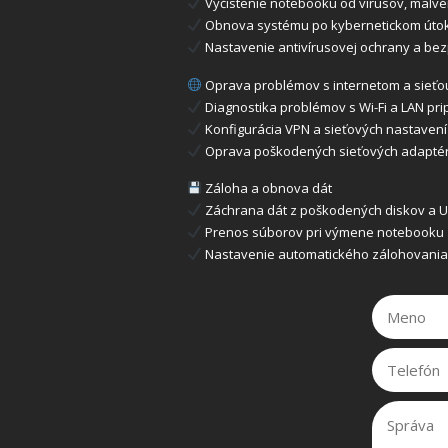
Vyčistenie notebooku od vírusov, malv
Obnova systému po kybernetickom úto
Nastavenie antivírusovej ochrany a be
Oprava problémov s internetom a sieťo
Diagnostika problémov s Wi-Fi a LAN pri
Konfigurácia VPN a sieťových nastavení
Oprava poškodených sieťových adapté
Záloha a obnova dát
Záchrana dát z poškodených diskov a U
Prenos súborov pri výmene notebooku
Nastavenie automatického zálohovania